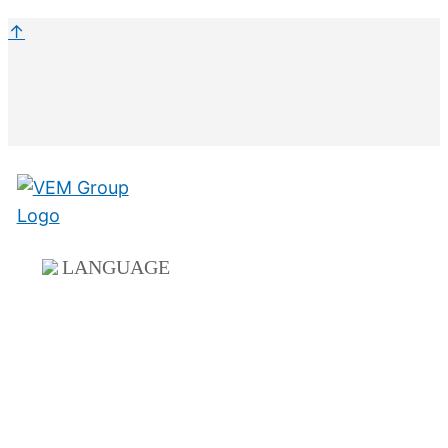
↑
LANGUAGE