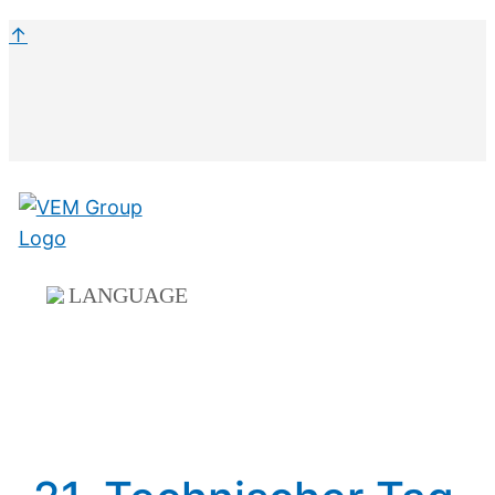
↑
LANGUAGE