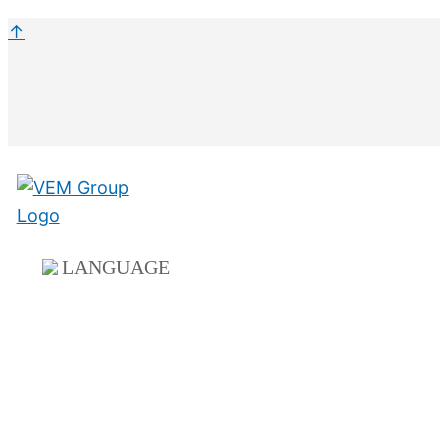
↑
LANGUAGE