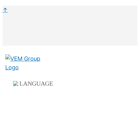
↑
LANGUAGE